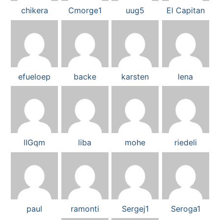
chikera
Cmorge1
uug5
El Capitan
efueloep
backe
karsten
lena
lIGqm
liba
mohe
riedeli
paul
ramonti
Sergej1
Seroga1