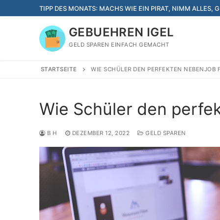
Zum
TIPP DES MONATS: MACHS WIE EIN PIRAT, NIMM ALLES, G
Inhalt
springen
GEBUEHREN IGEL
GELD SPAREN EINFACH GEMACHT
STARTSEITE
WIE SCHÜLER DEN PERFEKTEN NEBENJOB 
Wie Schüler den perfe
B H
DEZEMBER 12, 2022
GELD SPAREN