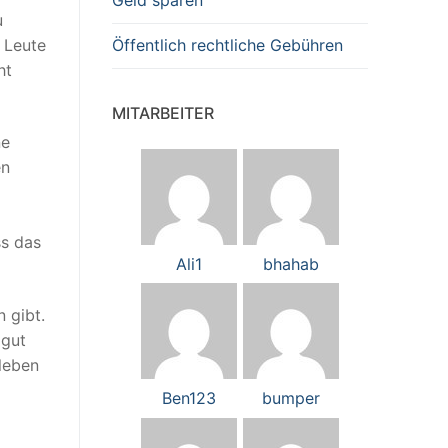
Geld sparen
u
 Leute
Öffentlich rechtliche Gebühren
ht
MITARBEITER
ne
en
ss das
Ali1
bhahab
 gibt.
 gut
sleben
Ben123
bumper