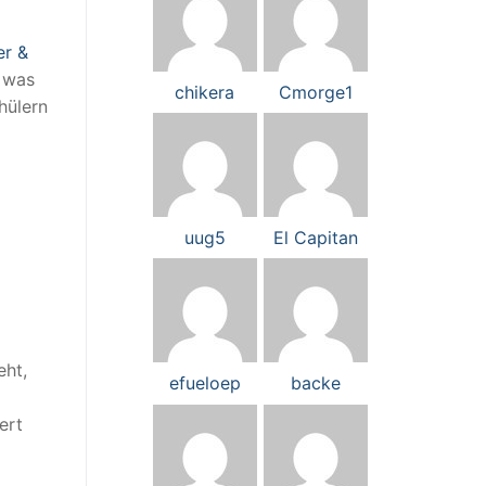
er &
, was
chikera
Cmorge1
hülern
uug5
El Capitan
eht,
efueloep
backe
ert