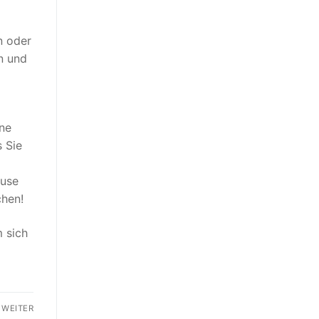
n oder
n und
ene
s Sie
ause
chen!
m sich
WEITER