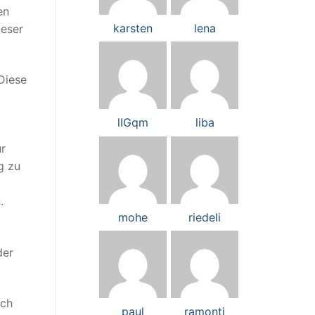
en
karsten
lena
ieser
Diese
lIGqm
liba
ür
g zu
.
mohe
riedeli
der
ich
paul
ramonti