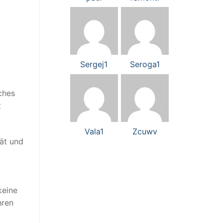
Sergej1
Seroga1
iches
t
Vala1
Zcuwv
tät und
keine
hren